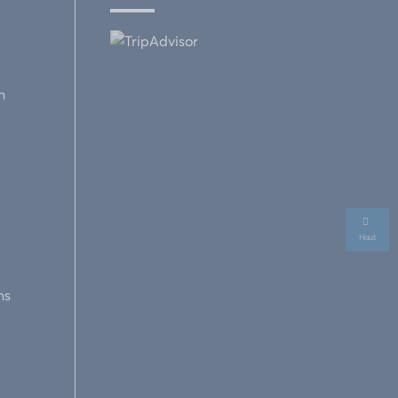
h
Haut
ns