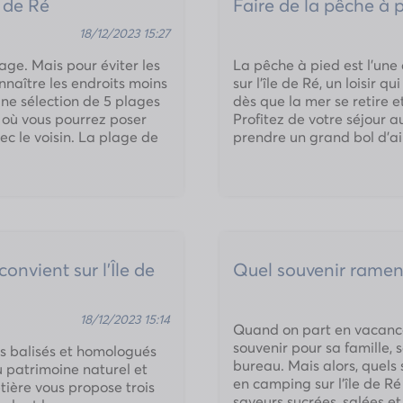
e de Ré
Faire de la pêche à pi
18/12/2023 15:27
age. Mais pour éviter les
La pêche à pied est l’une
nnaître les endroits moins
sur l’île de Ré, un loisir 
une sélection de 5 plages
dès que la mer se retire e
, où vous pourrez poser
Profitez de votre séjour 
vec le voisin. La plage de
prendre un grand bol d’ai
onvient sur l’Île de
Quel souvenir ramener
18/12/2023 15:14
Quand on part en vacance
souvenir pour sa famille, 
ers balisés et homologués
bureau. Mais alors, quels
u patrimoine naturel et
en camping sur l’île de R
tière vous propose trois
saveurs sucrées, salées e