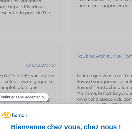
endant les vacances.
souhaitent rapporter des
 km) Depuis Rivedoux-
escente du pont de l’île
Tout savoir sur le Fo
18/12/2023 14:57
 à l’île de Ré, vous aurez
Tout ce que vous avez touj
es célébrités en goguette.
Boyard sans jamais oser l
omplet, alors que
Boyard ? Rattaché à la co
econdaire pour les
Maritime, le Fort Boyard e
 en famille. Le Camping
km à vol d’oiseaux du conti
ople pour […]
à 2,4 km de l’île d’Oléron 