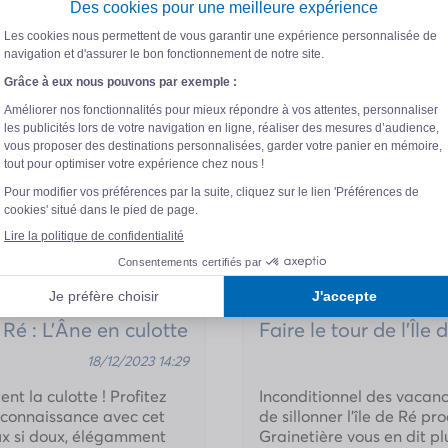
emise
Comment se déplacer 
18/12/2023 14:38
s de l’île de Ré, le bois
Découvrez toutes les info
es Aznavour, est devenu
déplacer sur l’île de Ré 
anson : on vous en dit
électrique, vélo ou voitur
s plus secrets de l’île de
préféré cet été ? Pour fai
out du bout » de […]
rejoindre les plages ou vis
moyen de locomotion. Ave
 Ré : L’Âne en culotte
Faire le tour de l’Îl
18/12/2023 14:29
ent la culotte ! Profitez
Inconditionnel des vacan
 connaissance avec cet
de sillonner l’île de Ré 
ux si doux, élégamment
Grainetière vous en dit plu