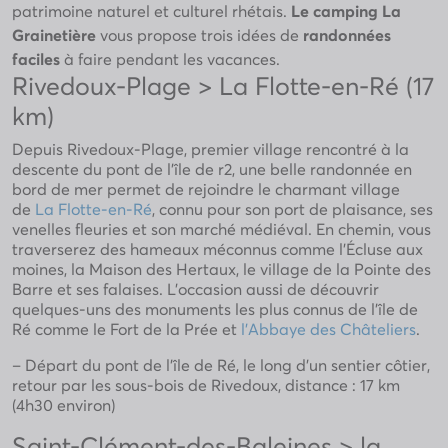
patrimoine naturel et culturel rhétais.
Le camping La
Grainetière
vous propose trois idées de
randonnées
faciles
à faire pendant les vacances.
Rivedoux-Plage > La Flotte-en-Ré (17
km)
Depuis Rivedoux-Plage, premier village rencontré à la
descente du pont de l’île de r2, une belle randonnée en
bord de mer permet de rejoindre le charmant village
de
La Flotte-en-Ré
, connu pour son port de plaisance, ses
venelles fleuries et son marché médiéval. En chemin, vous
traverserez des hameaux méconnus comme l’Écluse aux
moines, la Maison des Hertaux, le village de la Pointe des
Barre et ses falaises. L’occasion aussi de découvrir
quelques-uns des monuments les plus connus de l’île de
Ré comme le Fort de la Prée et
l’Abbaye des Châteliers
.
– Départ du pont de l’île de Ré, le long d’un sentier côtier,
retour par les sous-bois de Rivedoux, distance : 17 km
(4h30 environ)
Saint-Clément-des-Baleines > la