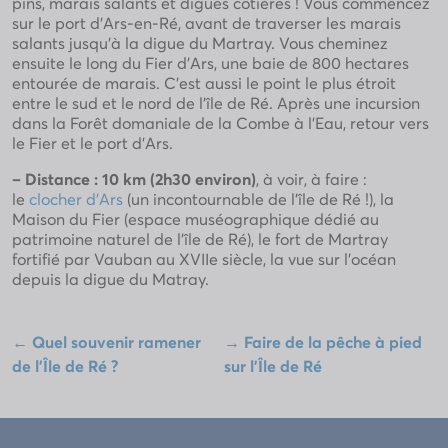
pins, marais salants et digues côtières ! Vous commencez
sur le port d’Ars-en-Ré, avant de traverser les marais
salants jusqu’à la digue du Martray. Vous cheminez
ensuite le long du Fier d’Ars, une baie de 800 hectares
entourée de marais. C’est aussi le point le plus étroit
entre le sud et le nord de l’île de Ré. Après une incursion
dans la Forêt domaniale de la Combe à l’Eau, retour vers
le Fier et le port d’Ars.
– Distance : 10 km (2h30 environ)
, à voir, à faire :
le
clocher d’Ars
(un incontournable de l’île de Ré !), la
Maison du Fier (espace muséographique dédié au
patrimoine naturel de l’île de Ré), le fort de Martray
fortifié par Vauban au XVIIe siècle, la vue sur l’océan
depuis la digue du Matray.
←
Quel souvenir ramener
→
Faire de la pêche à pied
de l'Île de Ré ?
sur l’Île de Ré