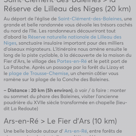
Réserve de Lilleau des Niges (20 km)
Au départ de l’église de
Saint-Clément-des-Baleines
, une
grande et belle randonnée vous dévoile les trésors cachés
du nord de l’île. Les randonneurs découvriront tout
d’abord la
Réserve naturelle nationale de Lilleau des
Niges
, sanctuaire insulaire important pour des milliers
d’oiseaux migrateurs. L’itinéraire nous amène ensuite le
long de la piste cyclable, à la découverte de la maison du
Fier d’Ars, le village des
Portes-en-Ré
et le petit port de
La Patache. Après un passage par la forêt du Lizay et
le
plage de Trousse-Chemise
, un chemin côtier vous
ramène sur la plage de la Conche des Baleines.
– Distance : 20 km (5h environ)
, à voir / à faire : monter
au sommet du phare des Baleines, visiter l’ancienne
poudrière du XVIIe siècle transformée en chapelle (lieu-
dit La Redoute)
Ars-en-Ré > Le Fier d’Ars (10 km)
Une belle balade autour d’
Ars-en-Ré
, entre forêts de