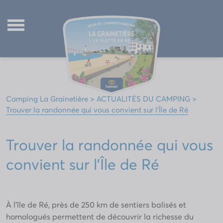
Retour
Retour
Retour
Espace aquatique
Mobil-homes Ultimate
Les plus beaux villages de l’Île de Ré
L’espace bien-être
Mobil-homes Premium
Visite en Charente Maritime
Activités & Animations
Mobil-homes Comfort
Activités à faire sur l’Île de Ré
Camping La Grainetière
>
ACTUALITÉS DU CAMPING
>
Pour les enfants et ados
Mobil-homes Classic
Parcourir l’Île de Ré à vélo
Trouver la randonnée qui vous convient sur l’Île de Ré
Les services
Cabanes en bois
Les plages de l’Île de Ré
Trouver la randonnée qui vous
convient sur l’Île de Ré
À l’île de Ré, près de 250 km de sentiers balisés et
homologués permettent de découvrir la richesse du