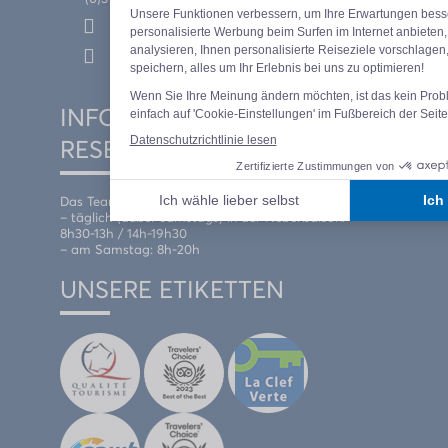
Wie komme ich hier hin?
Kontaktieren Sie uns
INFORMATIONEN UND
RESERVIERUNGEN
Das Team der Rezeption empfängt Sie :
– täglich (außer samstags) in der Nebensaison:
8h30-13h / 14h-19h30
– am Samstag: 8h-20h
UNSERE ETIKETTEN