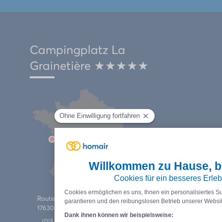
Campingplatz La
Grainetière ★★★★★
Route de Saint-Martin – Chemin des Essarts
17630 LA FLOTTE EN RÉ
(0)5 46 09 68 86